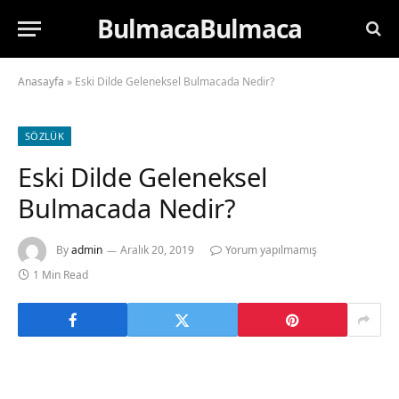
BulmacaBulmaca
Anasayfa
»
Eski Dilde Geleneksel Bulmacada Nedir?
SÖZLÜK
Eski Dilde Geleneksel
Bulmacada Nedir?
By
admin
Aralık 20, 2019
Yorum yapılmamış
1 Min Read