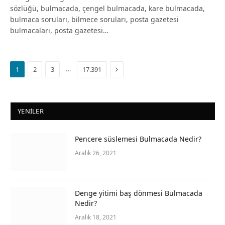
sözlüğü, bulmacada, çengel bulmacada, kare bulmacada,
bulmaca soruları, bilmece soruları, posta gazetesi
bulmacaları, posta gazetesi…
Next
…
1
2
3
17.391
YENILER
Pencere süslemesi Bulmacada Nedir?
Aralık 26, 2021
Denge yitimi baş dönmesi Bulmacada
Nedir?
Aralık 18, 2021