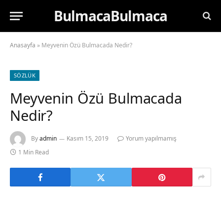
BulmacaBulmaca
Anasayfa
»
Meyvenin Özü Bulmacada Nedir?
SÖZLÜK
Meyvenin Özü Bulmacada
Nedir?
By
admin
Kasım 15, 2019
Yorum yapılmamış
1 Min Read