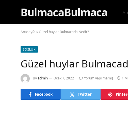
BulmacaBulmaca
An
Anasayfa
»
Güzel huylar Bulmacada Nedir?
SÖZLÜK
Güzel huylar Bulmacad
By
admin
Ocak 7, 2022
Yorum yapılmamış
1 M
Facebook
Twitter
Pinter