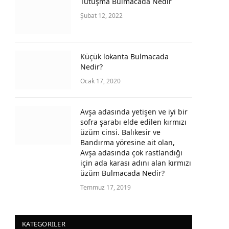
Tutuşma Bulmacada Nedir
Şubat 12, 2022
Küçük lokanta Bulmacada
Nedir?
Ocak 17, 2020
Avşa adasında yetişen ve iyi bir
sofra şarabı elde edilen kırmızı
üzüm cinsi. Balıkesir ve
Bandırma yöresine ait olan,
Avşa adasında çok rastlandığı
için ada karası adını alan kırmızı
üzüm Bulmacada Nedir?
Temmuz 17, 2019
KATEGORILER