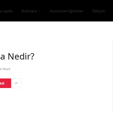
a Sayfa
Bulmaca
Kurumsal Eğitimler
İletişim
a Nedir?
in Read
est