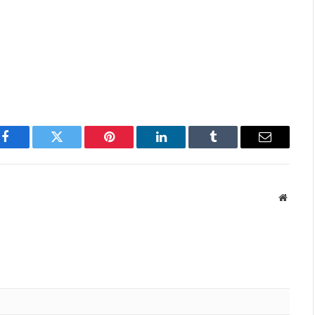
Facebook
Twitter
Pinterest
LinkedIn
Tumblr
Email
Websit