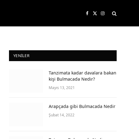
Facebook
X
Instagram
(Twitter)
YENILER
Tanzimata kadar davalara bakan
kişi Bulmacada Nedir?
Mayıs 13, 2021
Arapçada gibi Bulmacada Nedir
Şubat 14, 2022