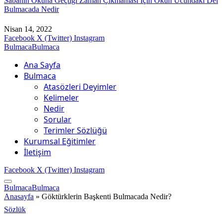
Sabanın Okuna Geçtiği Zaman Çıkmaması İçin Okun Ucundaki Del
Bulmacada Nedir
Nisan 14, 2022
Facebook
X (Twitter)
Instagram
BulmacaBulmaca
Ana Sayfa
Bulmaca
Atasözleri Deyimler
Kelimeler
Nedir
Sorular
Terimler Sözlüğü
Kurumsal Eğitimler
İletişim
Facebook
X (Twitter)
Instagram
BulmacaBulmaca
Anasayfa
»
Göktürklerin Başkenti Bulmacada Nedir?
Sözlük