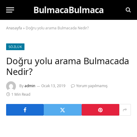
BulmacaBulmaca
Anasayfa
»
Doğru yolu arama Bulmacada Nedir?
SÖZLÜK
Doğru yolu arama Bulmacada
Nedir?
By
admin
Ocak 13, 2019
Yorum yapılmamış
1 Min Read