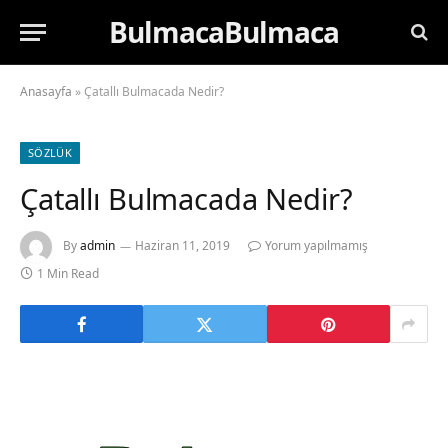
BulmacaBulmaca
Anasayfa
»
Çatallı Bulmacada Nedir?
SÖZLÜK
Çatallı Bulmacada Nedir?
By
admin
Haziran 11, 2019
Yorum yapılmamış
1 Min Read