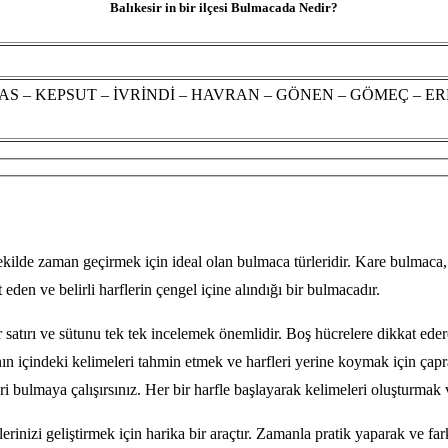
Balıkesir in bir ilçesi Bulmacada Nedir?
S – KEPSUT – İVRİNDİ – HAVRAN – GÖNEN – GÖMEÇ – ER
şekilde zaman geçirmek için ideal olan bulmaca türleridir. Kare bulmaca
eden ve belirli harflerin çengel içine alındığı bir bulmacadır.
atırı ve sütunu tek tek incelemek önemlidir. Boş hücrelere dikkat edere
nın içindeki kelimeleri tahmin etmek ve harfleri yerine koymak için ça
ri bulmaya çalışırsınız. Her bir harfle başlayarak kelimeleri oluşturmak 
erinizi geliştirmek için harika bir araçtır. Zamanla pratik yaparak ve f