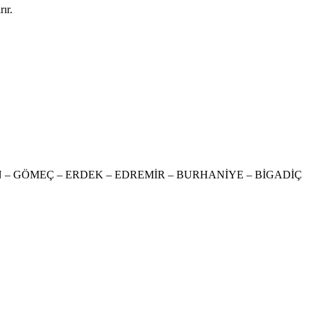
rır.
ÖNEN – GÖMEÇ – ERDEK – EDREMİR – BURHANİYE – BİGADİÇ