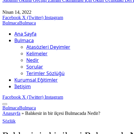
Sabanın Okuna Geçtiği Zaman Çıkmaması İçin Okun Ucundaki Del 
Nisan 14, 2022
Facebook
X (Twitter)
Instagram
BulmacaBulmaca
Ana Sayfa
Bulmaca
Atasözleri Deyimler
Kelimeler
Nedir
Sorular
Terimler Sözlüğü
Kurumsal Eğitimler
İletişim
Facebook
X (Twitter)
Instagram
BulmacaBulmaca
Anasayfa
»
Balıkesir in bir ilçesi Bulmacada Nedir?
Sözlük