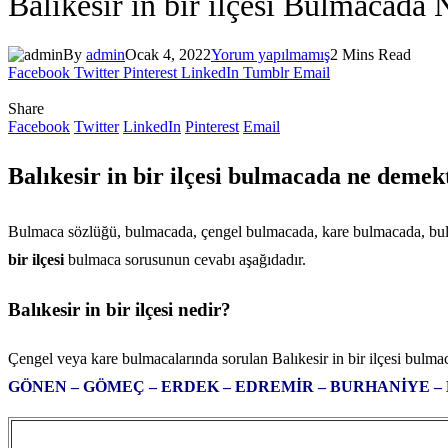
Balıkesir in bir ilçesi Bulmacada 
By
admin
Ocak 4, 2022
Yorum yapılmamış
2 Mins Read
Facebook
Twitter
Pinterest
LinkedIn
Tumblr
Email
Share
Facebook
Twitter
LinkedIn
Pinterest
Email
Balıkesir in bir ilçesi bulmacada ne demek
Bulmaca sözlüğü, bulmacada, çengel bulmacada, kare bulmacada, bulma
bir ilçesi
bulmaca sorusunun cevabı aşağıdadır.
Balıkesir in bir ilçesi nedir?
Çengel veya kare bulmacalarında sorulan Balıkesir in bir ilçesi bulm
GÖNEN – GÖMEÇ – ERDEK – EDREMİR – BURHANİYE – 