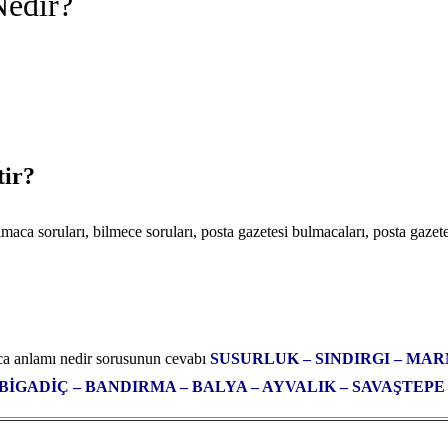
Nedir?
tir?
ca soruları, bilmece soruları, posta gazetesi bulmacaları, posta gazet
aca anlamı nedir sorusunun cevabı
SUSURLUK – SINDIRGI – MAR
BİGADİÇ – BANDIRMA – BALYA – AYVALIK – SAVAŞTEPE