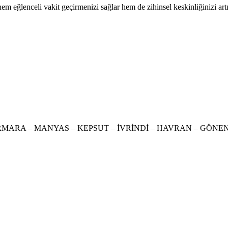
 hem eğlenceli vakit geçirmenizi sağlar hem de zihinsel keskinliğinizi artı
RGI – MARMARA – MANYAS – KEPSUT – İVRİNDİ – HAVRAN – G