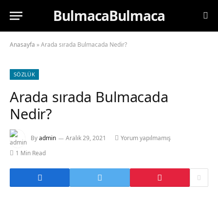
BulmacaBulmaca
Anasayfa
»
Arada sırada Bulmacada Nedir?
SÖZLÜK
Arada sırada Bulmacada
Nedir?
By
admin
Aralık 29, 2021
Yorum yapılmamış
1 Min Read