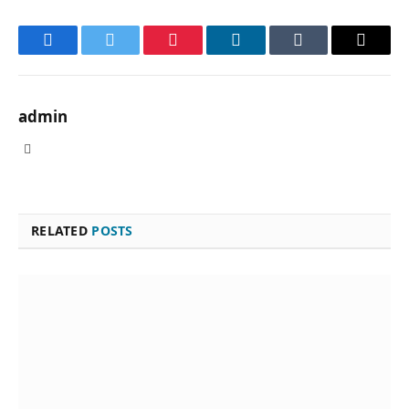
Facebook
Twitter
Pinterest
LinkedIn
Tumblr
Email
admin
Website
RELATED
POSTS