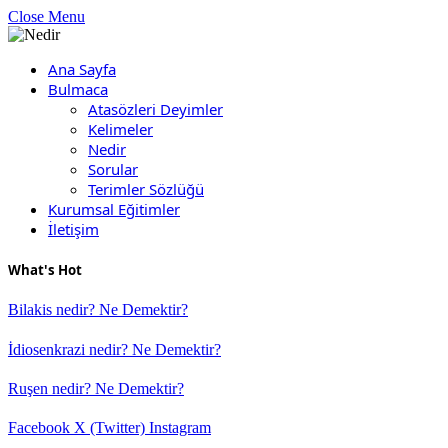
Close Menu
Ana Sayfa
Bulmaca
Atasözleri Deyimler
Kelimeler
Nedir
Sorular
Terimler Sözlüğü
Kurumsal Eğitimler
İletişim
What's Hot
Bilakis nedir? Ne Demektir?
İdiosenkrazi nedir? Ne Demektir?
Ruşen nedir? Ne Demektir?
Facebook
X (Twitter)
Instagram